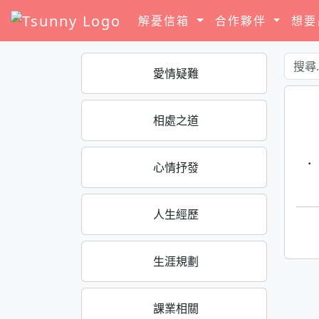
解憂信箱
合作夥伴
想
愛情疑難
相處之道
·
心情抒發
人生經歷
生涯規劃
課業相關