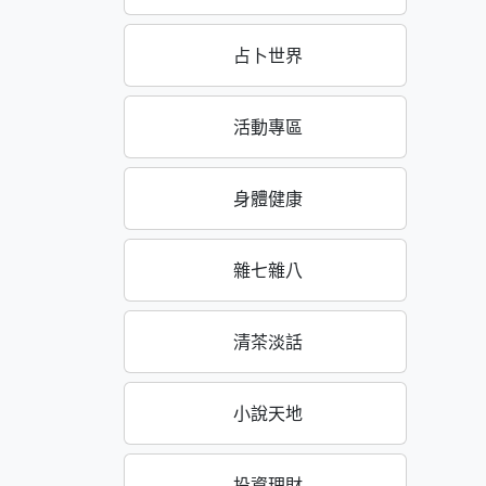
占卜世界
活動專區
身體健康
雜七雜八
清茶淡話
小說天地
投資理財