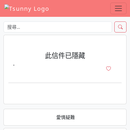
此信件已隱藏
·
愛情疑難