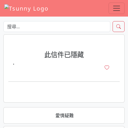
此信件已隱藏
·
愛情疑難