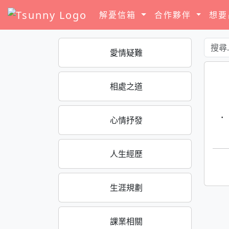
解憂信箱
合作夥伴
想
愛情疑難
相處之道
·
心情抒發
人生經歷
生涯規劃
課業相關