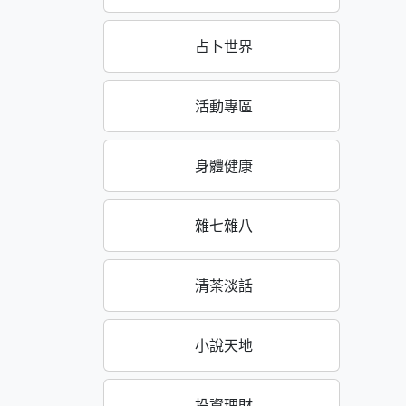
占卜世界
活動專區
身體健康
雜七雜八
清茶淡話
小說天地
投資理財