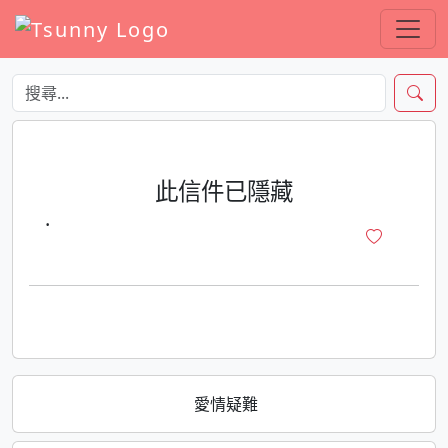
此信件已隱藏
·
愛情疑難