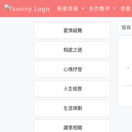
解憂信箱
合作夥伴
想
愛情疑難
相處之道
·
心情抒發
人生經歷
生涯規劃
課業相關