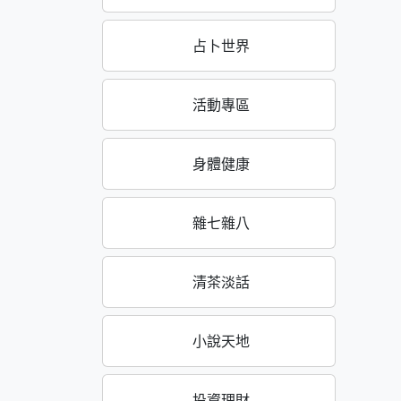
占卜世界
活動專區
身體健康
雜七雜八
清茶淡話
小說天地
投資理財