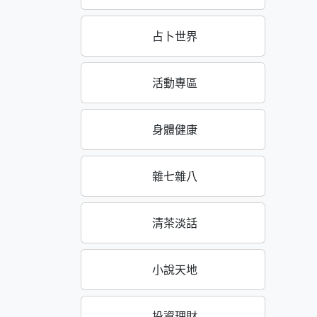
占卜世界
活動專區
身體健康
雜七雜八
清茶淡話
小說天地
投資理財