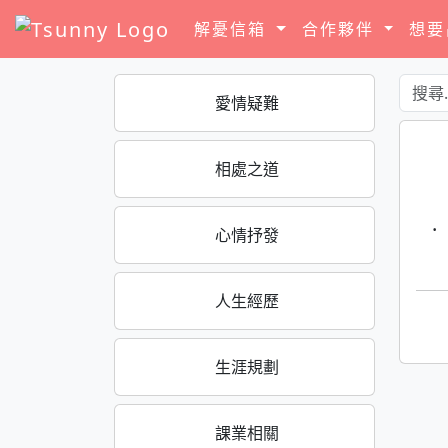
解憂信箱
合作夥伴
想
愛情疑難
相處之道
·
心情抒發
人生經歷
生涯規劃
課業相關