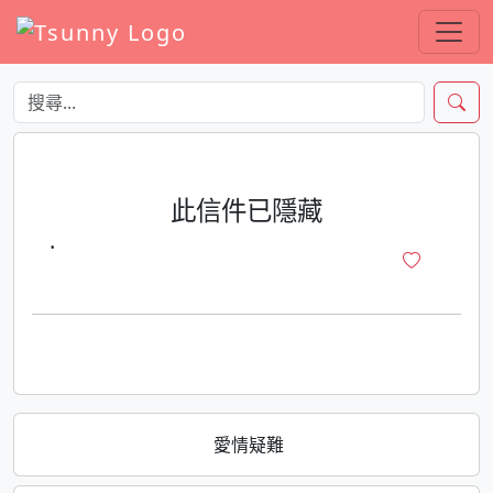
此信件已隱藏
·
愛情疑難