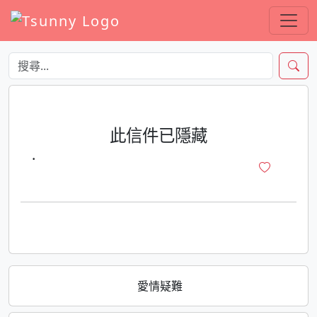
此信件已隱藏
·
愛情疑難