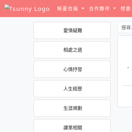
解憂信箱
合作夥伴
想
愛情疑難
相處之道
·
心情抒發
人生經歷
生涯規劃
課業相關