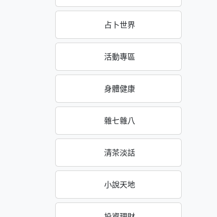
占卜世界
活動專區
身體健康
雜七雜八
清茶淡話
小說天地
投資理財