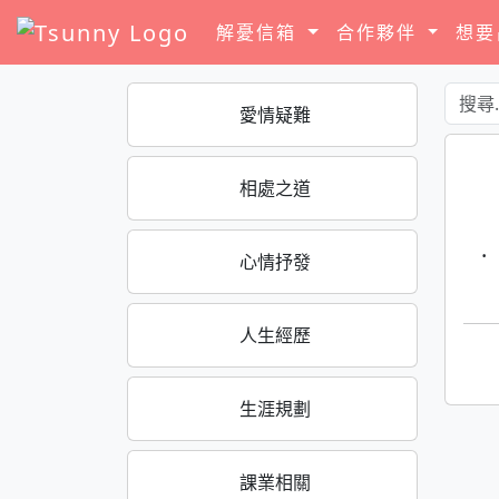
解憂信箱
合作夥伴
想
愛情疑難
相處之道
·
心情抒發
人生經歷
生涯規劃
課業相關