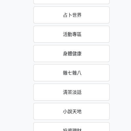
占卜世界
活動專區
身體健康
雜七雜八
清茶淡話
小說天地
投資理財