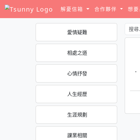
解憂信箱
合作夥伴
想
愛情疑難
相處之道
·
心情抒發
人生經歷
生涯規劃
課業相關