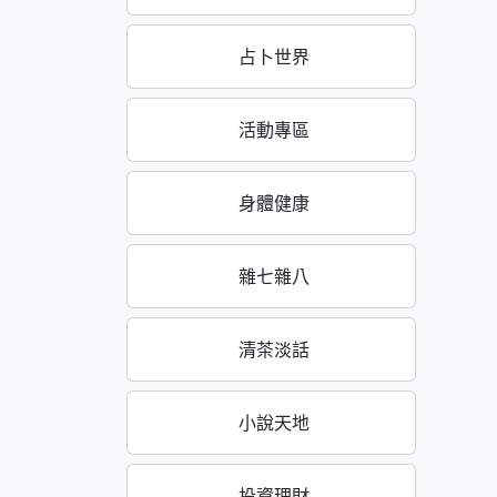
占卜世界
活動專區
身體健康
雜七雜八
清茶淡話
小說天地
投資理財