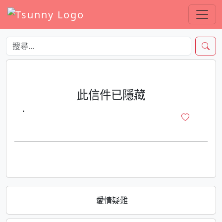
此信件已隱藏
·
愛情疑難