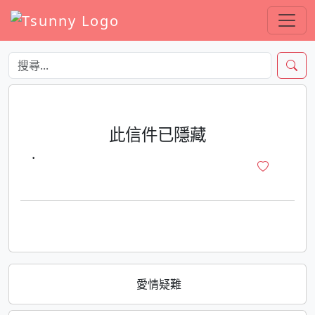
此信件已隱藏
·
愛情疑難