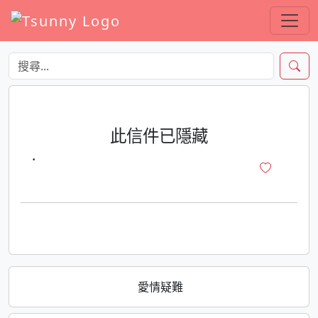
此信件已隱藏
·
愛情疑難