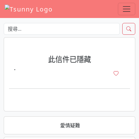
此信件已隱藏
·
愛情疑難