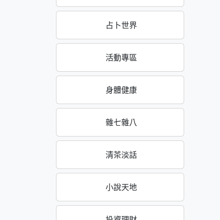
占卜世界
活動專區
身體健康
雜七雜八
清茶淡話
小說天地
投資理財