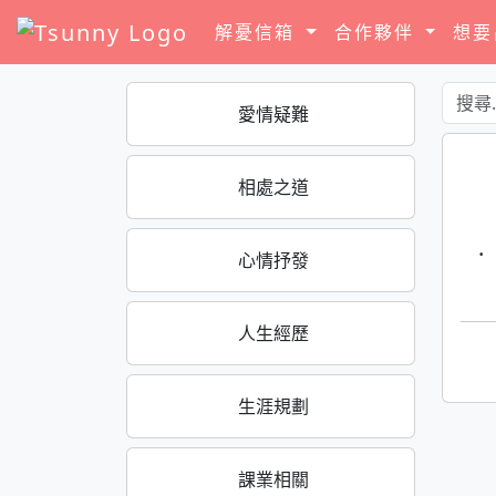
解憂信箱
合作夥伴
想
愛情疑難
相處之道
·
心情抒發
人生經歷
生涯規劃
課業相關