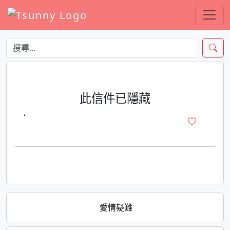
此信件已隱藏
·
愛情疑難