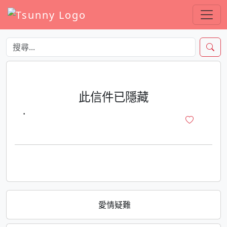
此信件已隱藏
·
愛情疑難