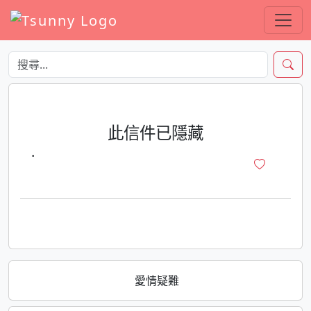
此信件已隱藏
·
愛情疑難