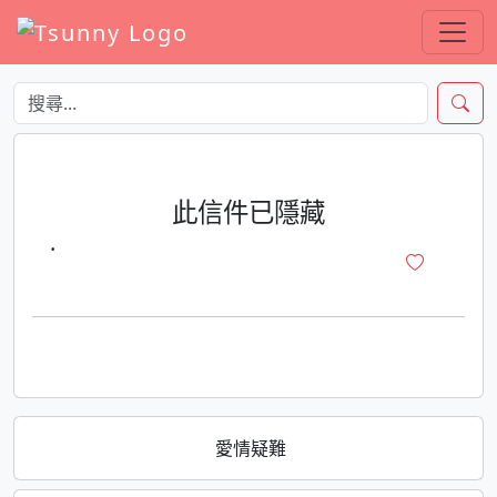
此信件已隱藏
·
愛情疑難