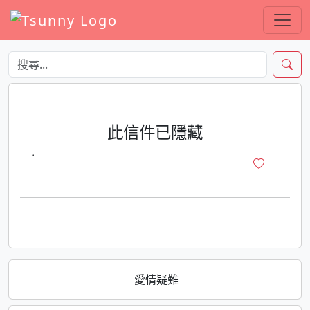
此信件已隱藏
·
愛情疑難