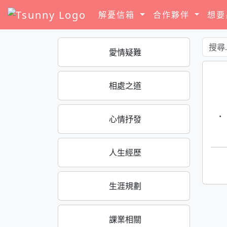
解憂信箱
合作夥伴
想
愛情疑難
相處之道
·
心情抒發
人生經歷
生涯規劃
課業相關