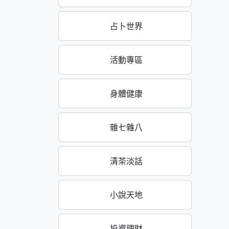
占卜世界
活動專區
身體健康
雜七雜八
清茶淡話
小說天地
投資理財