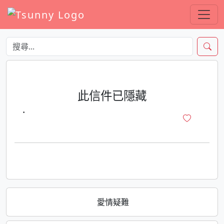
此信件已隱藏
·
愛情疑難