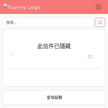
此信件已隱藏
·
愛情疑難