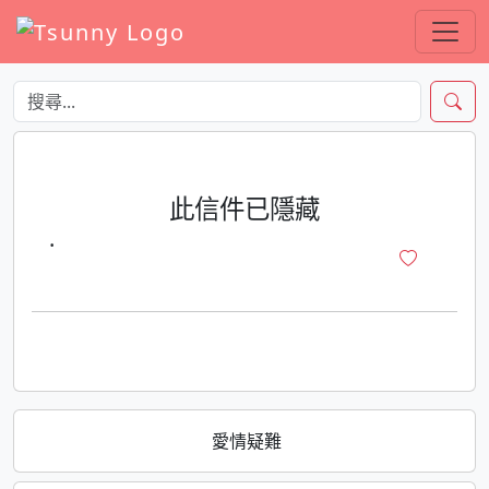
此信件已隱藏
·
愛情疑難