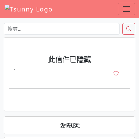
此信件已隱藏
·
愛情疑難