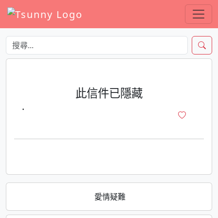
此信件已隱藏
·
愛情疑難