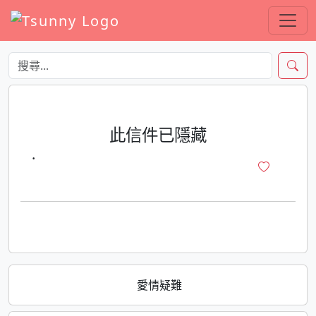
此信件已隱藏
·
愛情疑難