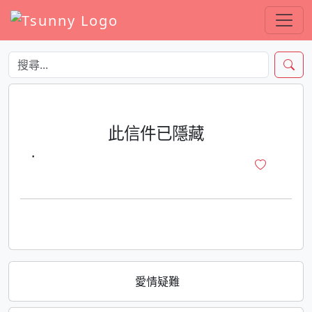
此信件已隱藏
·
愛情疑難