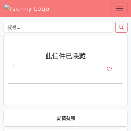
此信件已隱藏
·
愛情疑難