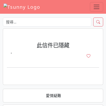
此信件已隱藏
·
愛情疑難