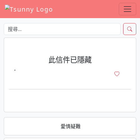
此信件已隱藏
·
愛情疑難