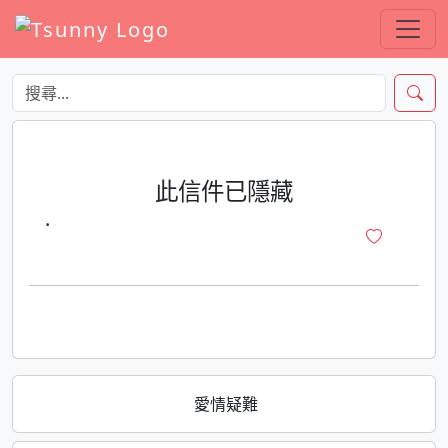
此信件已隱藏
·
愛情疑難