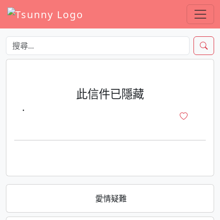
此信件已隱藏
·
愛情疑難