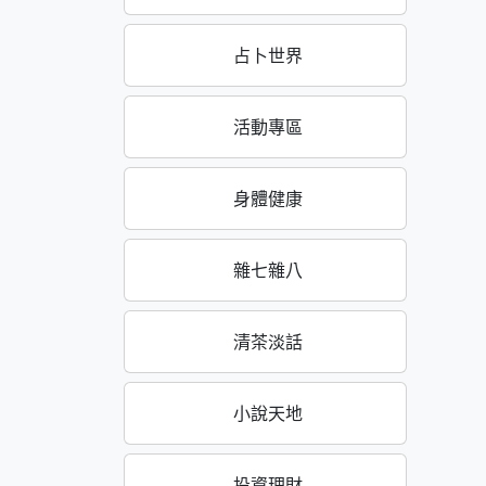
占卜世界
活動專區
身體健康
雜七雜八
清茶淡話
小說天地
投資理財