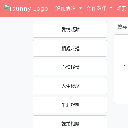
解憂信箱
合作夥伴
想
愛情疑難
相處之道
·
心情抒發
人生經歷
生涯規劃
課業相關