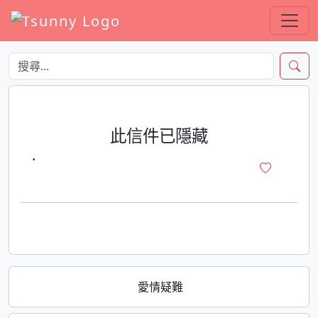
此信件已隱藏
·
愛情疑難