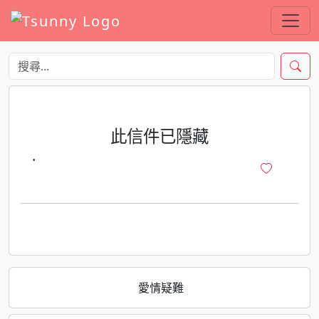
此信件已隱藏
·
愛情疑難