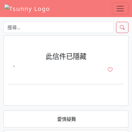
此信件已隱藏
·
愛情疑難