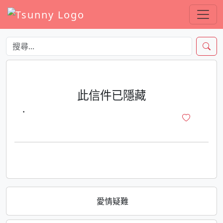
此信件已隱藏
·
愛情疑難