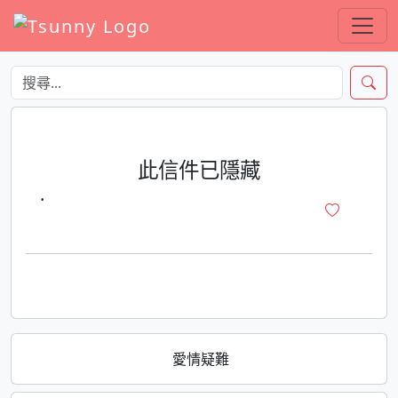
此信件已隱藏
·
愛情疑難