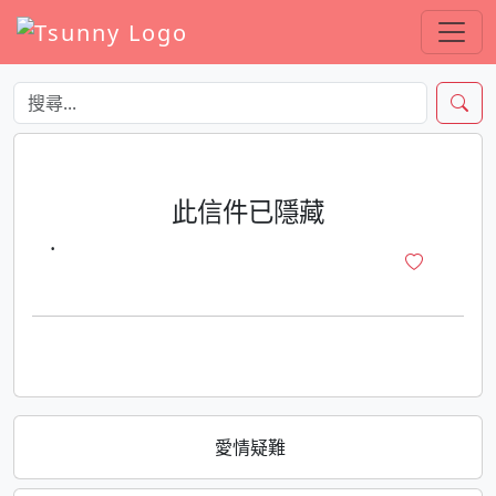
此信件已隱藏
·
愛情疑難