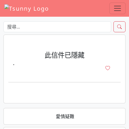
此信件已隱藏
·
愛情疑難