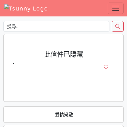
此信件已隱藏
·
愛情疑難