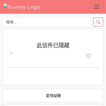
此信件已隱藏
·
愛情疑難