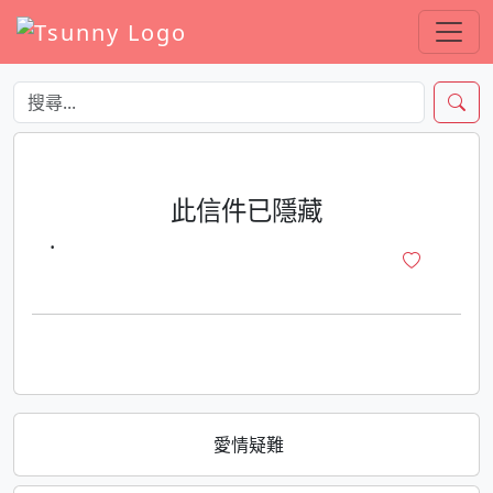
此信件已隱藏
·
愛情疑難