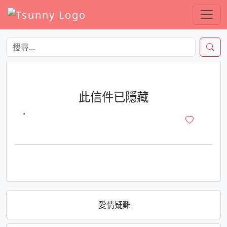
此信件已隱藏
·
愛情疑難