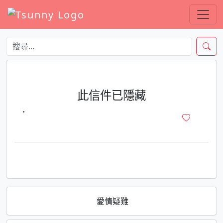
此信件已隱藏
·
愛情疑難