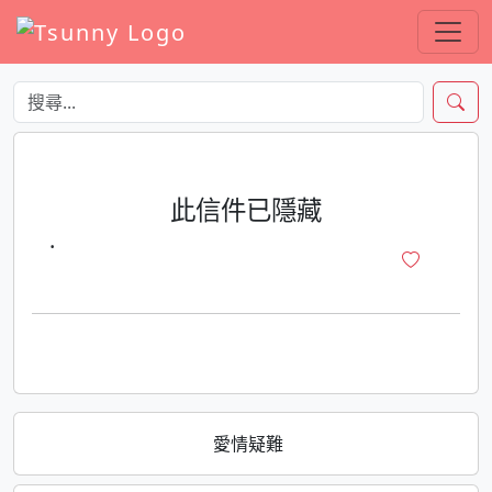
此信件已隱藏
·
愛情疑難