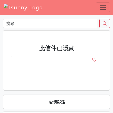
此信件已隱藏
·
愛情疑難